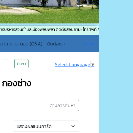
ส่วนตำบลเมืองพลับพลา ติดต่อสอบถาม : โทรศัพท์ / โทรสาร (แฟกซ์) : 044-75619
ะดาน ถาม-ตอบ (Q&A)
ติดต่อเรา
ก+
ก-
ค้นหา
Select Language
▼
 กองช่าง
ล้างการค้นหา