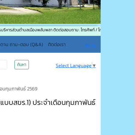
วนตำบลเมืองพลับพลา ติดต่อสอบถาม : โทรศัพท์ / โทรสาร (แฟกซ์) : 044-756191 
ะดาน ถาม-ตอบ (Q&A)
ติดต่อเรา
ก+
ก-
ค้นหา
Select Language
▼
ือนกุมภาพันธ์ 2569
(แบบสขร.1) ประจำเดือนกุมภาพันธ์