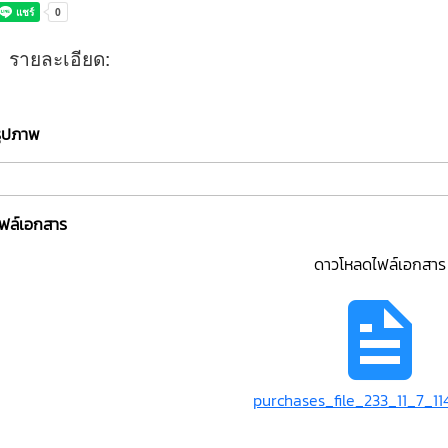
รายละเอียด:
รูปภาพ
ไฟล์เอกสาร
ดาวโหลดไฟล์เอกสาร
purchases_file_233_11_7_11