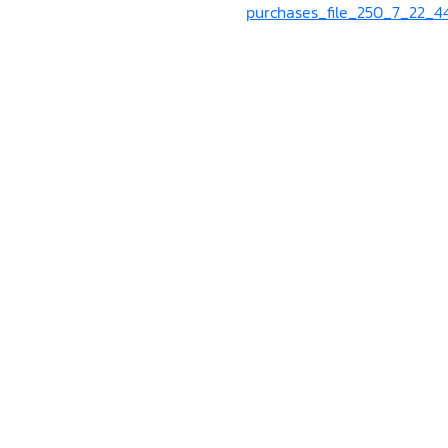
purchases_file_250_7_22_4