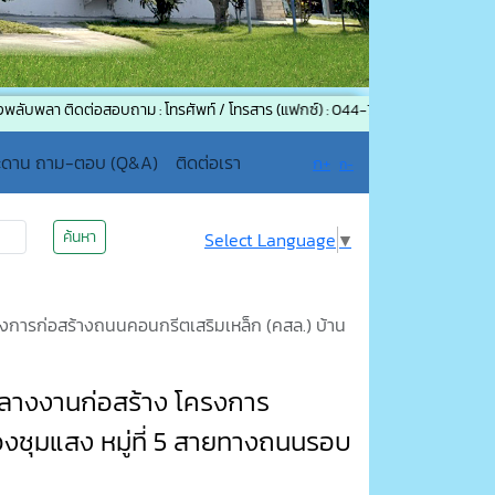
ิดต่อสอบถาม : โทรศัพท์ / โทรสาร (แฟกซ์) : 044-756191 อีเมล : saraban@muan
ะดาน ถาม-ตอบ (Q&A)
ติดต่อเรา
ก+
ก-
ค้นหา
Select Language
▼
การก่อสร้างถนนคอนกรีตเสริมเหล็ก (คสล.) บ้าน
ลางงานก่อสร้าง โครงการ
องชุมแสง หมู่ที่ 5 สายทางถนนรอบ